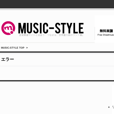
MUSIC-STYLE TOP
>
エラー