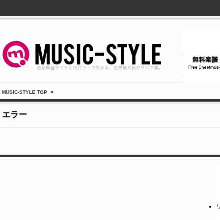
MUSIC-STYLE TOP
>
エラー