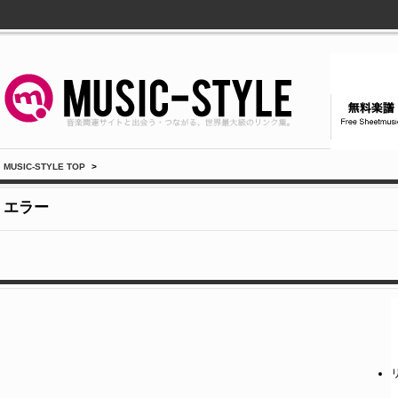
MUSIC-STYLE TOP
>
エラー