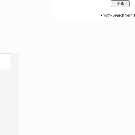
-
Yomi-Search Ver4.