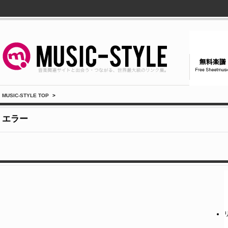
MUSIC-STYLE TOP
>
エラー