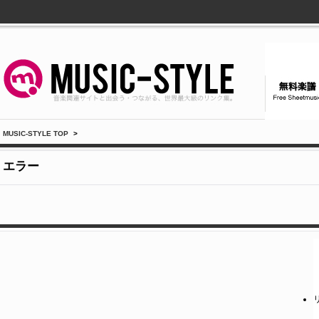
MUSIC-STYLE TOP
>
エラー