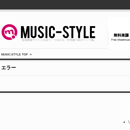
MUSIC-STYLE TOP
>
エラー