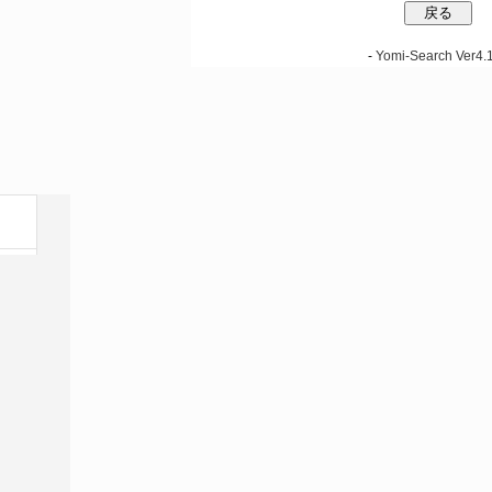
-
Yomi-Search Ver4.