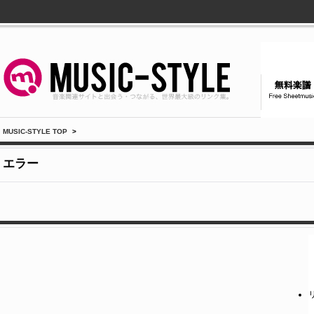
MUSIC-STYLE TOP
>
エラー