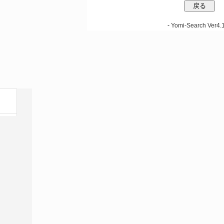
-
Yomi-Search Ver4.