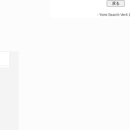
-
Yomi-Search Ver4.