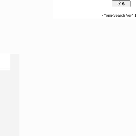
-
Yomi-Search Ver4.