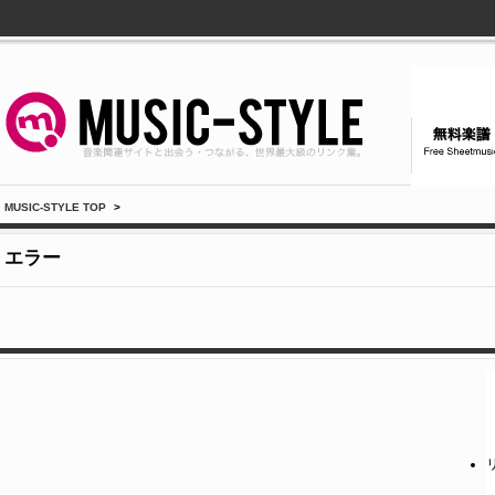
MUSIC-STYLE TOP
>
エラー