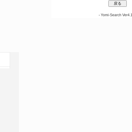
-
Yomi-Search Ver4.