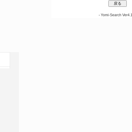
-
Yomi-Search Ver4.