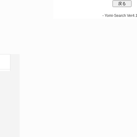
-
Yomi-Search Ver4.