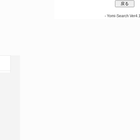
-
Yomi-Search Ver4.