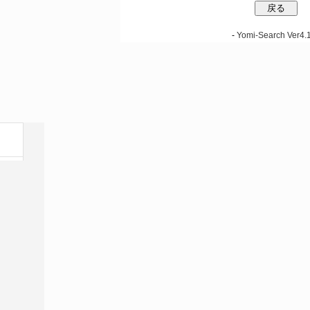
-
Yomi-Search Ver4.