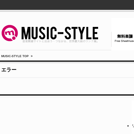
MUSIC-STYLE TOP
>
エラー