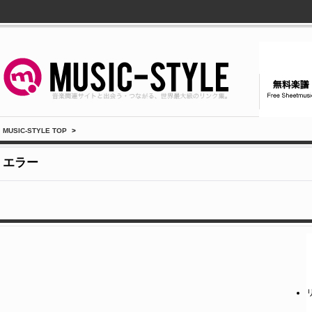
MUSIC-STYLE TOP
>
エラー