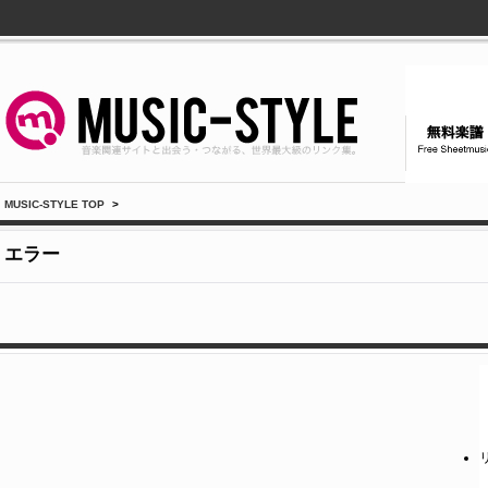
MUSIC-STYLE TOP
>
エラー