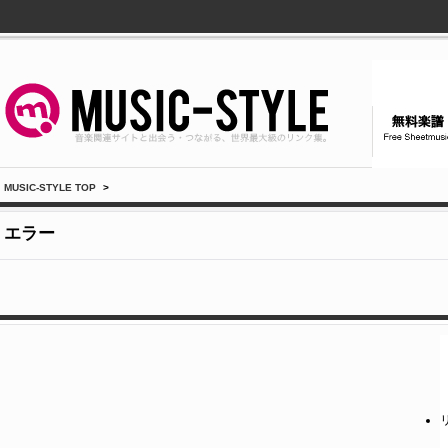
MUSIC-STYLE TOP
>
エラー