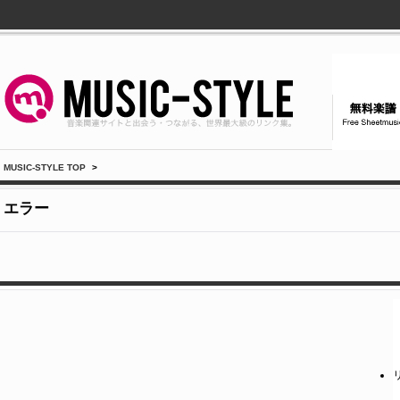
MUSIC-STYLE TOP
>
エラー