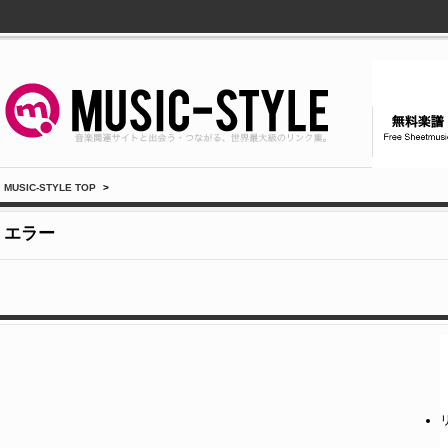
MUSIC-STYLE TOP
>
エラー