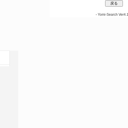
-
Yomi-Search Ver4.