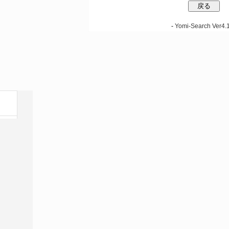
-
Yomi-Search Ver4.