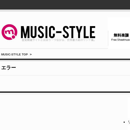
MUSIC-STYLE TOP
>
エラー