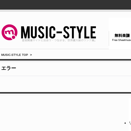
MUSIC-STYLE TOP
>
エラー