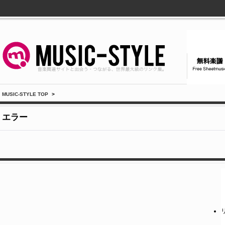
MUSIC-STYLE TOP
>
エラー