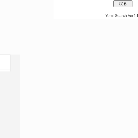
-
Yomi-Search Ver4.