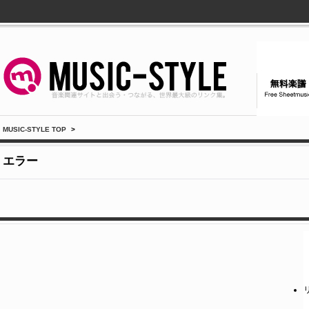
MUSIC-STYLE TOP
>
エラー