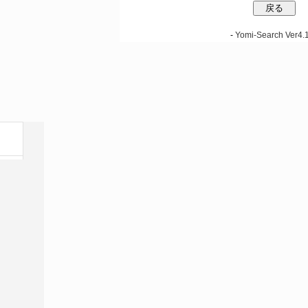
-
Yomi-Search Ver4.