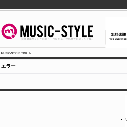
MUSIC-STYLE TOP
>
エラー