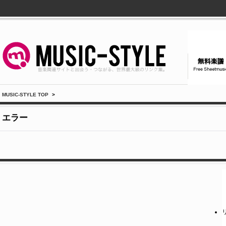
MUSIC-STYLE TOP
>
エラー