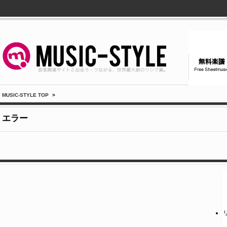
MUSIC-STYLE TOP
>
エラー