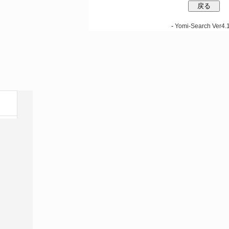
-
Yomi-Search Ver4.