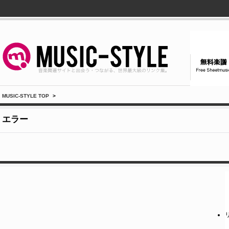
MUSIC-STYLE TOP
>
エラー