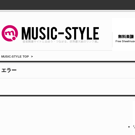
MUSIC-STYLE TOP
>
エラー