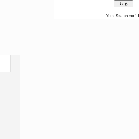
-
Yomi-Search Ver4.