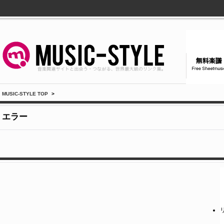
MUSIC-STYLE TOP
>
エラー