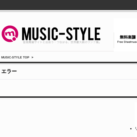
MUSIC-STYLE TOP
>
エラー