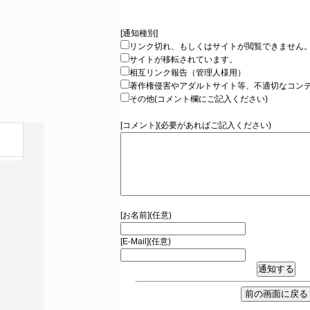
[通知種別]
リンク切れ、もしくはサイトが閲覧できません
サイトが移転されています。
相互リンク報告（管理人様用）
著作権侵害やアダルトサイト等、不適切なコン
その他(コメント欄にご記入ください)
[コメント](必要があればご記入ください)
[お名前](任意)
[E-Mail](任意)