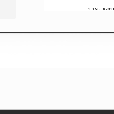
-
Yomi-Search Ver4.