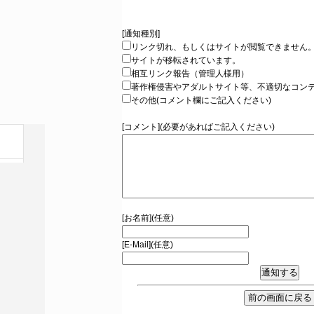
[通知種別]
リンク切れ、もしくはサイトが閲覧できません
サイトが移転されています。
相互リンク報告（管理人様用）
著作権侵害やアダルトサイト等、不適切なコン
その他(コメント欄にご記入ください)
[コメント](必要があればご記入ください)
[お名前](任意)
[E-Mail](任意)