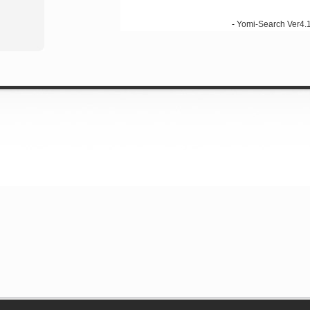
-
Yomi-Search Ver4.