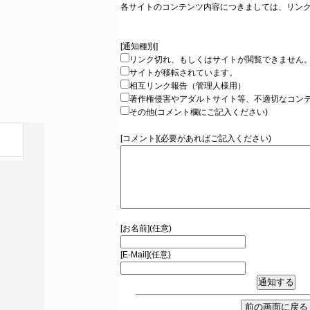
各サイトのコンテンツ内容につきましては、リン
[通知種別]
リンク切れ、もしくはサイトが閲覧できません
サイトが移転されています。
相互リンク報告（管理人様用）
著作権侵害やアダルトサイト等、不適切なコン
その他(コメント欄にご記入ください)
[コメント](必要があればご記入ください)
[お名前](任意)
[E-Mail](任意)