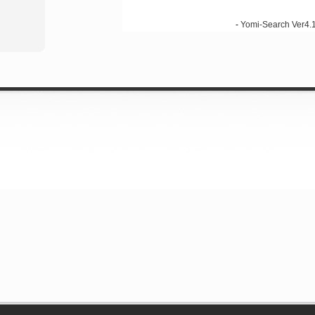
-
Yomi-Search Ver4.