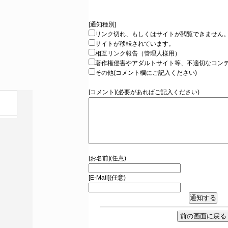
[通知種別]
リンク切れ、もしくはサイトが閲覧できません
サイトが移転されています。
相互リンク報告（管理人様用）
著作権侵害やアダルトサイト等、不適切なコン
その他(コメント欄にご記入ください)
[コメント](必要があればご記入ください)
[お名前](任意)
[E-Mail](任意)