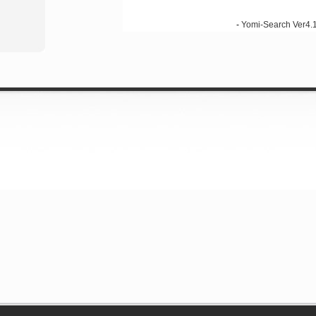
-
Yomi-Search Ver4.