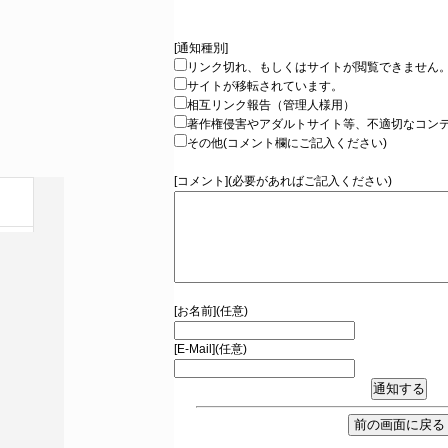
[通知種別]
リンク切れ、もしくはサイトが閲覧できません
サイトが移転されています。
相互リンク報告（管理人様用）
著作権侵害やアダルトサイト等、不適切なコン
その他(コメント欄にご記入ください)
[コメント](必要があればご記入ください)
[お名前](任意)
[E-Mail](任意)