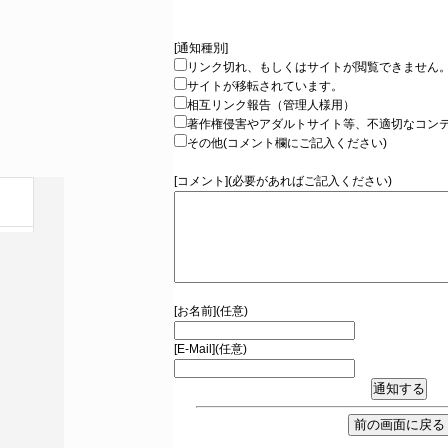
[通知種別]
リンク切れ、もしくはサイトが閲覧できません
サイトが移転されています。
相互リンク報告（管理人様用）
著作権侵害やアダルトサイト等、不適切なコン
その他(コメント欄にご記入ください)
[コメント](必要があればご記入ください)
[お名前](任意)
[E-Mail](任意)