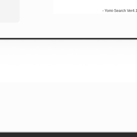
-
Yomi-Search Ver4.