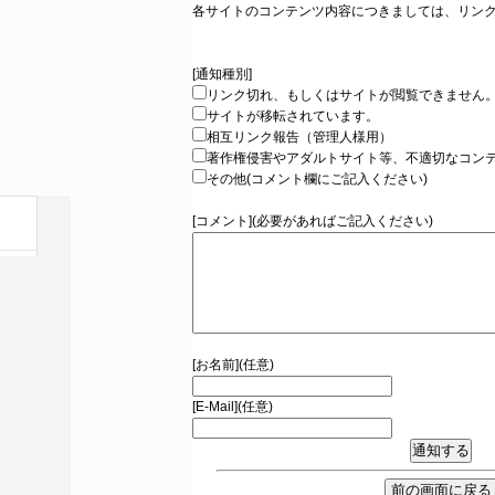
各サイトのコンテンツ内容につきましては、リン
[通知種別]
リンク切れ、もしくはサイトが閲覧できません
サイトが移転されています。
相互リンク報告（管理人様用）
著作権侵害やアダルトサイト等、不適切なコン
その他(コメント欄にご記入ください)
[コメント](必要があればご記入ください)
[お名前](任意)
[E-Mail](任意)