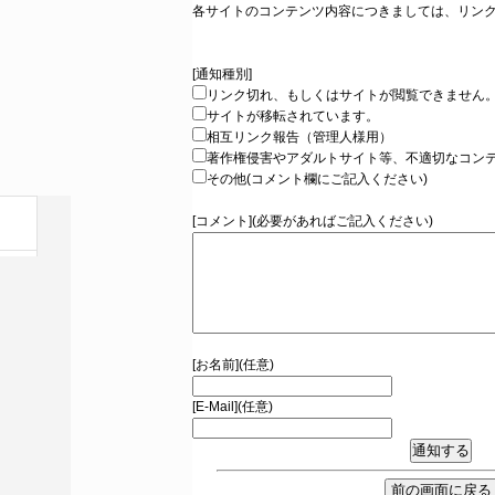
各サイトのコンテンツ内容につきましては、リン
[通知種別]
リンク切れ、もしくはサイトが閲覧できません
サイトが移転されています。
相互リンク報告（管理人様用）
著作権侵害やアダルトサイト等、不適切なコン
その他(コメント欄にご記入ください)
[コメント](必要があればご記入ください)
[お名前](任意)
[E-Mail](任意)