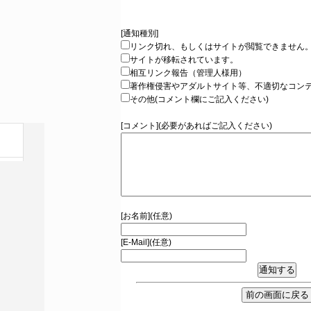
[通知種別]
リンク切れ、もしくはサイトが閲覧できません
サイトが移転されています。
相互リンク報告（管理人様用）
著作権侵害やアダルトサイト等、不適切なコン
その他(コメント欄にご記入ください)
[コメント](必要があればご記入ください)
[お名前](任意)
[E-Mail](任意)