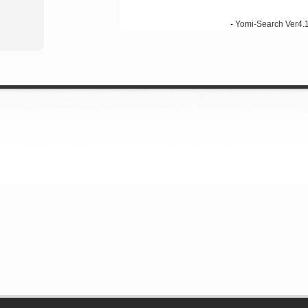
-
Yomi-Search Ver4.